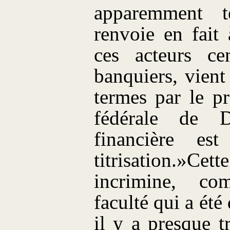
apparemment t
renvoie en fait 
ces acteurs ce
banquiers, vient
termes par le p
fédérale de 
financière e
titrisation.»
Cet
incrimine, c
faculté qui a ét
il y a presque t