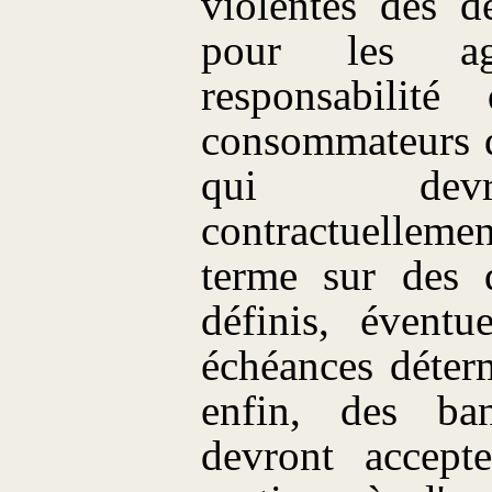
violentes des d
pour les age
responsabilité
consommateurs d
qui devro
contractuellem
terme sur des q
définis, éventu
échéances déterm
enfin, des ban
devront accept