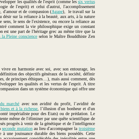
évelopper les qualités de l'esprit (comme les
six vertus
ogie de l'esprit) et celui d'autrui, l'accomplissement
re, d'amour et de compassion (
Agape
), le travail sur la
désir sur la reliance à la beauté, aux arts, à la nature
e sens, le sens de l'existence, ou encore la reliance au
ontré comment la vie philosophique exige un constant
ion est une part de l'héritage grec au même titre que la
 la Pleine conscience
selon le Maître Bouddhiste Zen
de vivre en harmonie avec soi, avec son entourage, les
définition des objectifs généraux de la société, définir
es, de principes éthiques....), mais aussi comment, dès
lopper les qualités et les vertus de l'esprit. A titre
la compassion dans un système économique qui offre une
 du marché
avec son avidité du profit, l’avidité de
biens et à la richesse
, l’illusion d'un bonheur et d'un
onté impérialiste pour des Etats) ou de prédation. Le
l tente même de l'éliminer par une quête scientifique de
és progrès à venir de la génétique et de l'intelligence
la
seconde mutation
au lieu d'accompagner la
troisième
 à une jouissance durable des biens possédés. Cette
n accroissement considérable des inégalités entre une