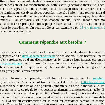
ettre un frein à une volonté de croissance indéfinie dans un monde fini) pour d
ompréhension du fonctionnement de notre esprit (l'écologie intérieure, l'écol
ce et de sagesse (antidote à l'Ubris) ainsi que des qualités d'ouverture à l'aut
t le féminin, sur des dynamiques opposées (liberté / fusion), une réorientation du 
l'aspiration à une éthique de vie et à vivre dans une société éthique, la quête d
mineux). Par ses travaux sur la philosophie antique, Pierre Hadot a bien m
nés à actualiser les préceptes philosophiques dans la réalité vécue. Cette dimens
es dans le bouddhisme. On peut se référer par exemple aux
14 entraînements à
 à un bonheur véritable.
Comment répondre aux besoins ?
besoins spirituels, s'inscrit dans le cadre du processus d'individuation afin 
 perspective d'un
développement vertueux
de nos sociétés. Cela nécessite une re
r d'une croissance ou d'une décroissance (en fonction de leurs impacts écologiqu
 psycho-sociales
pour à terme favoriser une croissance de la conscience et déve
he économique holistique qui intègre la durabilité, la prospérité partagée et 
out en protégeant l'environnement.
idualisme, le mythe du progrès, l'addiction à la consommation, la
religion
s, la recherche d'une accumulation de biens et de richesse,
l'attachement aux 
a recherche d 'une volonté de pouvoir (renommée à l'échelle individuelle, vol
e toute instance de régulation, et occulte totalement la dimension spirituelle. I
rmanent et durable qui ne puisse être détruit par la mort) au travers des suppos
ui s'inscrit dans le monde qui se meurt et tente de rester dans le paradigme de 
ns de l'Ubris) du consumérisme car la mort est considérée comme un obstacle
is et d'un matérialisme poussé à son extrême) ne peut se faire qu'au prix d'u