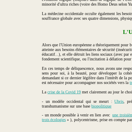
minorité d'ultra riches (voire des Homo Deus selon Yuv
La médecine occidentale occulte également les besoins 
souffrance globale avec ses quatre dimensions, physiqu
L'U
Alors que l'Union européenne a théoriquement pour but
atteinte aux besoins élémentaires de sécurité (insécur
éducatif...), et elle détruit les liens sociaux (avec pa
fondement scientifique, ou l'incitation à délation pou
En ces temps de déliquescence, nous avons une respons
sens pour soi, à la beauté, pour développer la cohé
demandant si ce dernier légifère dans l'intérêt de la 
est nécessaire pour accompagner nos sociétés vers la
t
La
crise de la Covid 19
met clairement au jour le choi
- un modèle occidental qui se meurt :
Ubris
, pr
transhumanisme sur une base
biopolitique
- un monde possible à venir en lien avec
une troisiè
trois écologies
» ), polycentrisme, prise en compte par