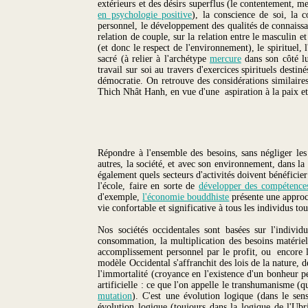
extérieurs et des désirs superflus (le contentement, m
en psychologie positive
), la conscience de soi, la c
personnel, le développement des qualités de connaissan
relation de couple, sur la relation entre le masculin e
(et donc le respect de l'environnement), le spirituel, 
sacré (à relier à l'archétype
mercure
dans son côté lu
travail sur soi au travers d'exercices spirituels desti
démocratie. On retrouve des considérations similair
Thich Nhât Hanh, en vue d'une aspiration à la paix et
Répondre à l'ensemble des besoins, sans négliger les 
autres, la société, et avec son environnement, dans la
également quels secteurs d'activités doivent bénéficie
l'école, faire en sorte de
développer des compétences
d'exemple,
l'économie bouddhiste
présente une approc
vie confortable et significative à tous les individus t
Nos sociétés occidentales sont basées sur l'indiv
consommation, la multiplication des besoins matériel
accomplissement personnel par le profit, ou encore l
modèle Occidental s'affranchit des lois de la nature, d
l'immortalité (croyance en l'existence d'un bonheur pe
artificielle : ce que l'on appelle le transhumanisme (q
mutation
). C'est une évolution logique (dans le se
évolution logique (toujours dans la logique de l'Ubr