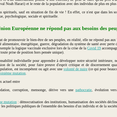
al Noah Harari) et le reste de la population avec des individus de plus en plus 
spirituels, sauf en situation de fin de vie ! En effet, ce n'est que dans les soi
e, psychologique, sociale et spirituelle.
nion Européenne ne répond pas aux besoins des peu
 de promouvoir le bien-être de ses peuples, en réalité, elle ne répond pas aux 
ité alimentaire, énergétique, guerre, dégradation du système de santé avec perte
r exemple la logique vaccinale exclusive lors de la crise de la
Covid 19
accompagné
r toute prise de position hors pensée unique).
abilité individuelle pour apprendre à développer notre sécurité intérieure, nou
sion de la société, pour faire preuve d'esprit critique et de discernement qu
population, est incompétent ou agit avec une
volonté de nuire
(ce qui pour beauco
roisième mutation
.
x actuel entre
édation, corruption, mensonge, dérive vers une
pathocratie
, évolution ver
me mutation
: démocratisation des institutions, humanisation des sociétés décli
 les politiques publiques de l'ensemble des besoins d'un individu et de la socié